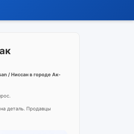
рак
an / Ниссан в городе Ак-
прос.
жна деталь. Продавцы