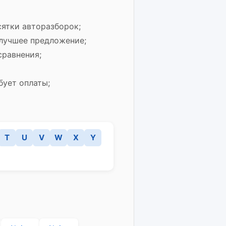
сятки авторазборок;
 лучшее предложение;
сравнения;
бует оплаты;
T
U
V
W
X
Y