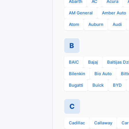
Abarth
AC
Acura
AM General
Amber Auto
Atom
Auburn
Audi
B
BAIC
Bajaj
Baltijas Dz
Bilenkin
Bio Auto
Bitt
Bugatti
Buick
BYD
C
Cadillac
Callaway
Car