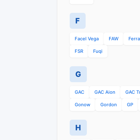
F
Facel Vega
FAW
Ferra
FSR
Fuqi
G
GAC
GAC Aion
GAC T
Gonow
Gordon
GP
H