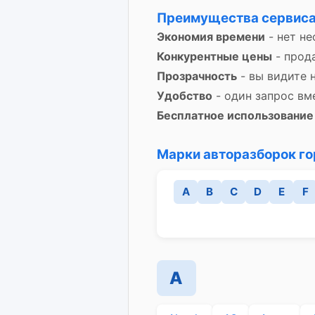
Преимущества сервиса
Экономия времени
- нет не
Конкурентные цены
- прод
Прозрачность
- вы видите 
Удобство
- один запрос вм
Бесплатное использование
Марки авторазборок го
A
B
C
D
E
F
A