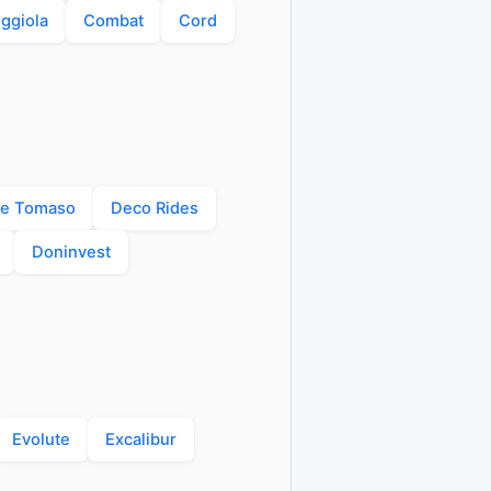
ggiola
Combat
Cord
e Tomaso
Deco Rides
Doninvest
Evolute
Excalibur