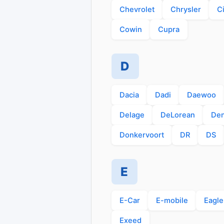
Chevrolet
Chrysler
C
Cowin
Cupra
D
Dacia
Dadi
Daewoo
Delage
DeLorean
De
Donkervoort
DR
DS
E
E-Car
E-mobile
Eagle
Exeed