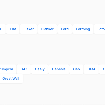
ri
Fiat
Fisker
Flanker
Ford
Forthing
Foto
rumpchi
GAZ
Geely
Genesis
Geo
GMA
Great Wall