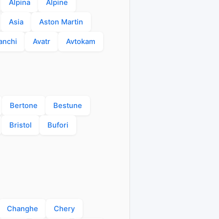
Alpina
Alpine
Asia
Aston Martin
anchi
Avatr
Avtokam
Bertone
Bestune
Bristol
Bufori
Changhe
Chery