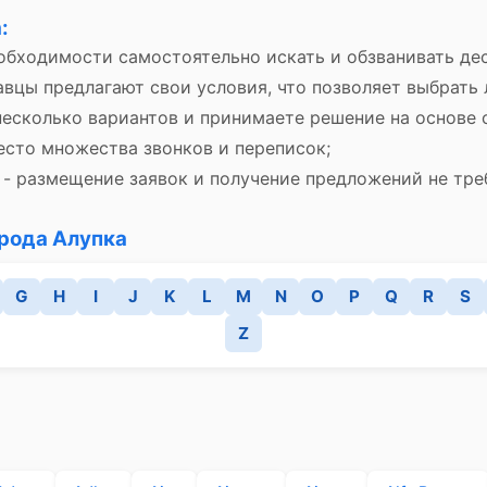
:
обходимости самостоятельно искать и обзванивать де
авцы предлагают свои условия, что позволяет выбрать
несколько вариантов и принимаете решение на основе 
есто множества звонков и переписок;
- размещение заявок и получение предложений не тре
рода Алупка
G
H
I
J
K
L
M
N
O
P
Q
R
S
Z