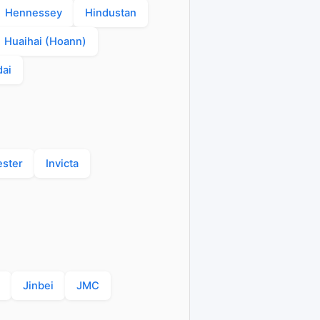
Hennessey
Hindustan
Huaihai (Hoann)
ai
ester
Invicta
Jinbei
JMC