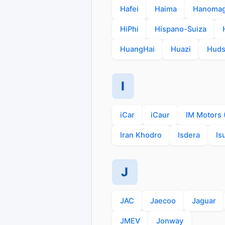
Hafei
Haima
Hanoma
HiPhi
Hispano-Suiza
HuangHai
Huazi
Hud
I
iCar
iCaur
IM Motors (
Iran Khodro
Isdera
Is
J
JAC
Jaecoo
Jaguar
JMEV
Jonway