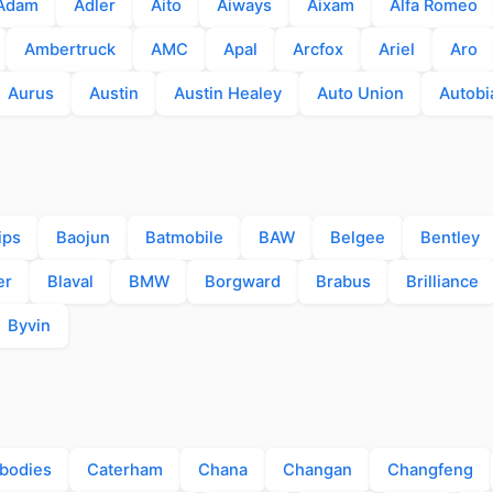
Adam
Adler
Aito
Aiways
Aixam
Alfa Romeo
Ambertruck
AMC
Apal
Arcfox
Ariel
Aro
Aurus
Austin
Austin Healey
Auto Union
Autobi
ips
Baojun
Batmobile
BAW
Belgee
Bentley
er
Blaval
BMW
Borgward
Brabus
Brilliance
Byvin
bodies
Caterham
Chana
Changan
Changfeng