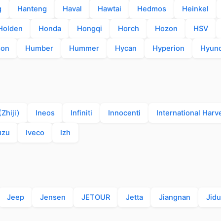
g
Hanteng
Haval
Hawtai
Hedmos
Heinkel
Holden
Honda
Hongqi
Horch
Hozon
HSV
son
Humber
Hummer
Hycan
Hyperion
Hyund
Zhiji)
Ineos
Infiniti
Innocenti
International Harv
uzu
Iveco
Izh
Jeep
Jensen
JETOUR
Jetta
Jiangnan
Jidu