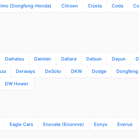
iimo (Dongfeng-Honda)
Citroen
Cizeta
Coda
Co
Daihatsu
Daimler
Dallara
Datsun
Dayun
D
nza
Derways
DeSoto
DKW
Dodge
Dongfeng
DW Hower
Eagle Cars
Enovate (Enoreve)
Eonyx
Everus