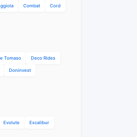
ggiola
Combat
Cord
e Tomaso
Deco Rides
Doninvest
Evolute
Excalibur