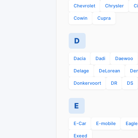
Chevrolet
Chrysler
C
Cowin
Cupra
D
Dacia
Dadi
Daewoo
Delage
DeLorean
De
Donkervoort
DR
DS
E
E-Car
E-mobile
Eagle
Exeed