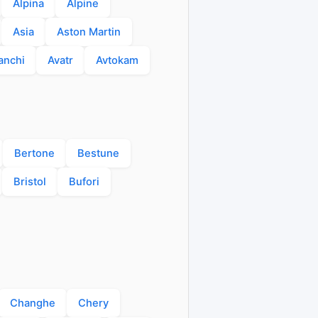
Alpina
Alpine
Asia
Aston Martin
anchi
Avatr
Avtokam
Bertone
Bestune
Bristol
Bufori
Changhe
Chery