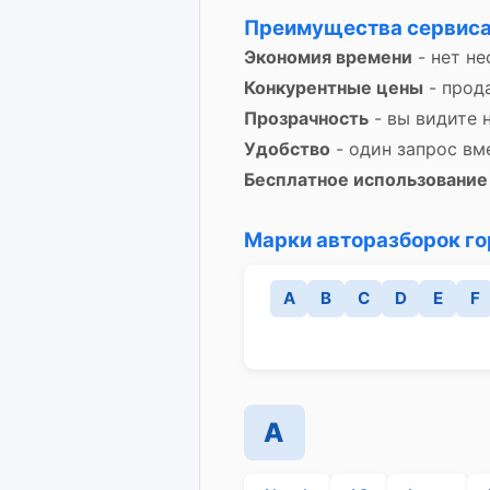
Преимущества сервиса
Экономия времени
- нет не
Конкурентные цены
- прод
Прозрачность
- вы видите 
Удобство
- один запрос вм
Бесплатное использование
Марки авторазборок г
A
B
C
D
E
F
A