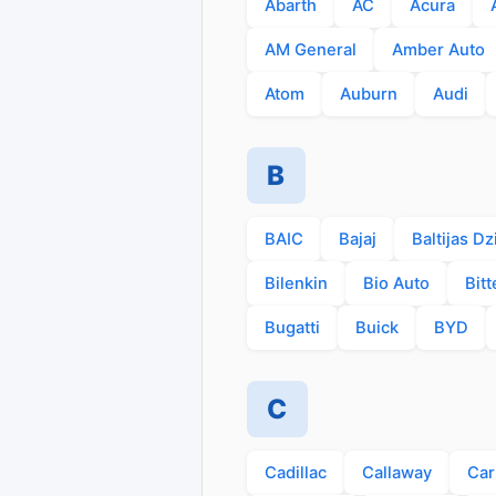
Abarth
AC
Acura
AM General
Amber Auto
Atom
Auburn
Audi
B
BAIC
Bajaj
Baltijas Dz
Bilenkin
Bio Auto
Bitt
Bugatti
Buick
BYD
C
Cadillac
Callaway
Car