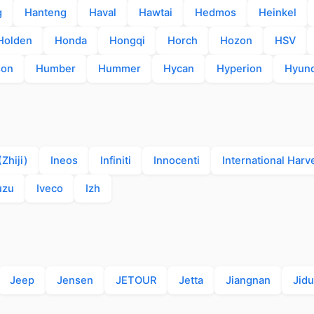
g
Hanteng
Haval
Hawtai
Hedmos
Heinkel
Holden
Honda
Hongqi
Horch
Hozon
HSV
son
Humber
Hummer
Hycan
Hyperion
Hyund
Zhiji)
Ineos
Infiniti
Innocenti
International Harv
uzu
Iveco
Izh
Jeep
Jensen
JETOUR
Jetta
Jiangnan
Jidu