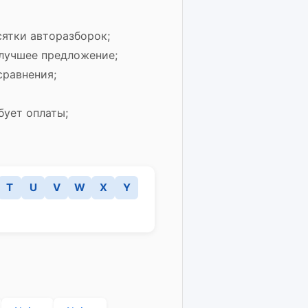
сятки авторазборок;
 лучшее предложение;
сравнения;
бует оплаты;
T
U
V
W
X
Y