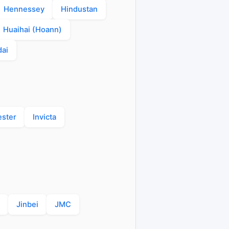
Hennessey
Hindustan
Huaihai (Hoann)
ai
ester
Invicta
Jinbei
JMC