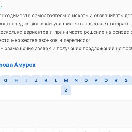
:
обходимости самостоятельно искать и обзванивать де
авцы предлагают свои условия, что позволяет выбрать
несколько вариантов и принимаете решение на основе 
есто множества звонков и переписок;
- размещение заявок и получение предложений не тре
орода Амурск
G
H
I
J
K
L
M
N
O
P
Q
R
S
Z