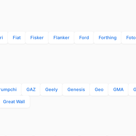
ri
Fiat
Fisker
Flanker
Ford
Forthing
Foto
rumpchi
GAZ
Geely
Genesis
Geo
GMA
Great Wall