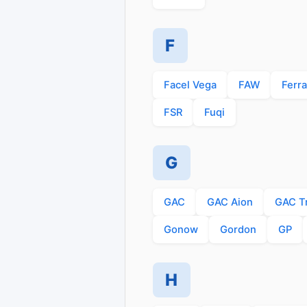
F
Facel Vega
FAW
Ferra
FSR
Fuqi
G
GAC
GAC Aion
GAC T
Gonow
Gordon
GP
H