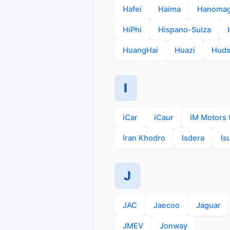
Hafei
Haima
Hanoma
HiPhi
Hispano-Suiza
HuangHai
Huazi
Hud
I
iCar
iCaur
IM Motors (
Iran Khodro
Isdera
Is
J
JAC
Jaecoo
Jaguar
JMEV
Jonway