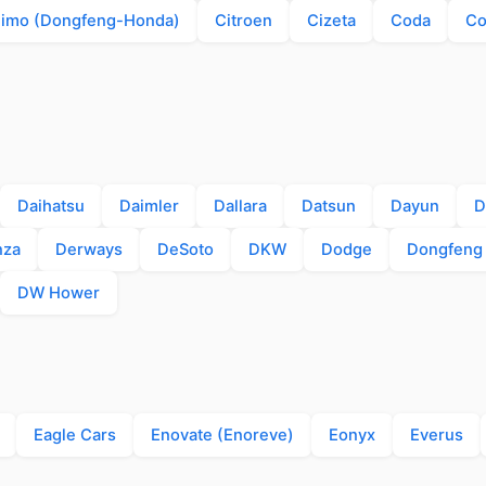
iimo (Dongfeng-Honda)
Citroen
Cizeta
Coda
Co
Daihatsu
Daimler
Dallara
Datsun
Dayun
D
nza
Derways
DeSoto
DKW
Dodge
Dongfeng
DW Hower
Eagle Cars
Enovate (Enoreve)
Eonyx
Everus